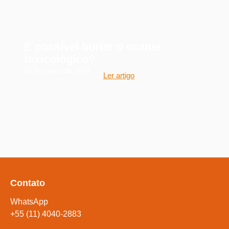
É possível burlar o exame
toxicológico?
15 de junho de 2026
Ler artigo
Contato
WhatsApp
+55 (11) 4040-2883