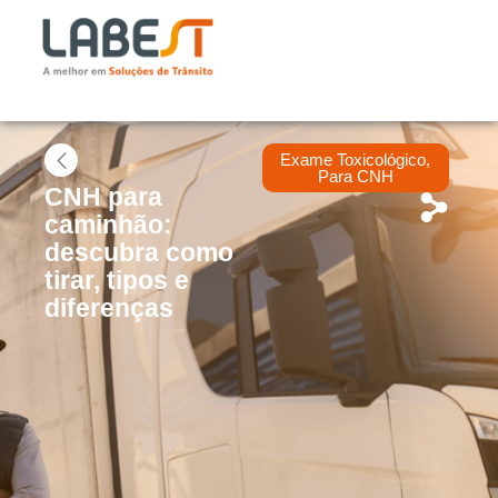
Exame Toxicológico
,
Para CNH
CNH para
caminhão:
descubra como
tirar, tipos e
diferenças