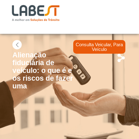
Consulta Veicular
,
Para
Veículo
Alienação
fiduciária de
veículo: o que é e
os riscos de fazer
uma