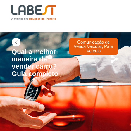
Comunicação de
Venda Veicular
,
Para
Qual a melhor
Veículo
maneira de
vender carro?
Guia completo