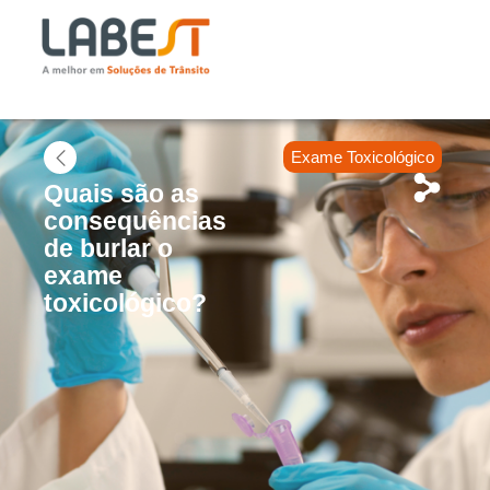
Exame Toxicológico
Quais são as
consequências
de burlar o
exame
toxicológico?