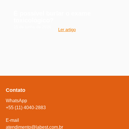
É possível burlar o exame
toxicológico?
15 de junho de 2026
Ler artigo
Contato
WhatsApp
+55 (11) 4040-2883
E-mail
atendimento@labest.com.br