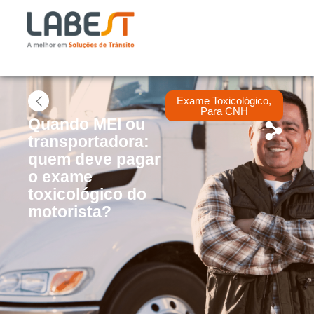
Exame Toxicológico
,
Para CNH
Quando MEI ou
transportadora:
quem deve pagar
o exame
toxicológico do
motorista?