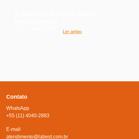
É possível burlar o exame
toxicológico?
15 de junho de 2026
Ler artigo
Contato
WhatsApp
+55 (11) 4040-2883
E-mail
atendimento@labest.com.br