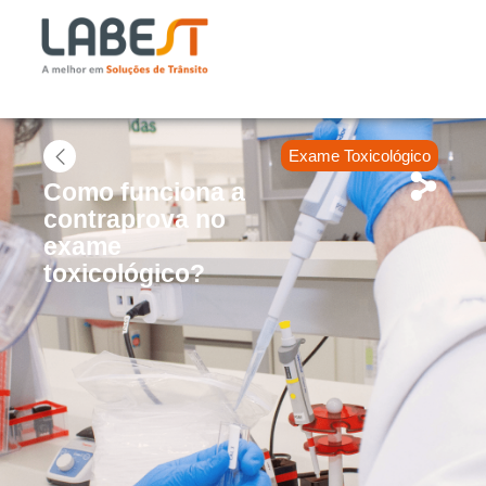
Exame Toxicológico
Como funciona a
contraprova no
exame
toxicológico?